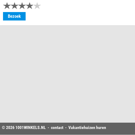
Bezoek
© 2026
1001WINKELS
.NL -
contact
-
Vakantiehuizen huren