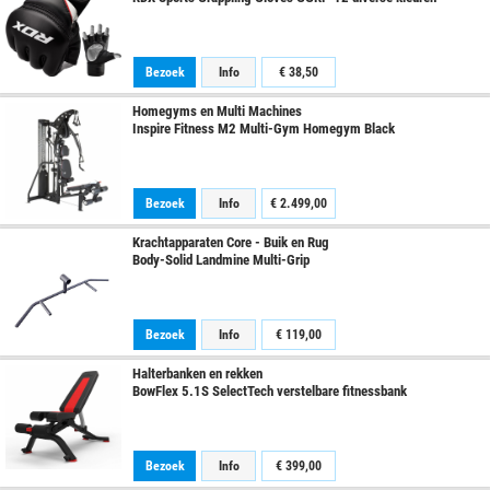
Bezoek
Info
€ 38,50
Homegyms en Multi Machines
Inspire Fitness M2 Multi-Gym Homegym Black
Bezoek
Info
€ 2.499,00
Krachtapparaten Core - Buik en Rug
Body-Solid Landmine Multi-Grip
Bezoek
Info
€ 119,00
Halterbanken en rekken
BowFlex 5.1S SelectTech verstelbare fitnessbank
Bezoek
Info
€ 399,00