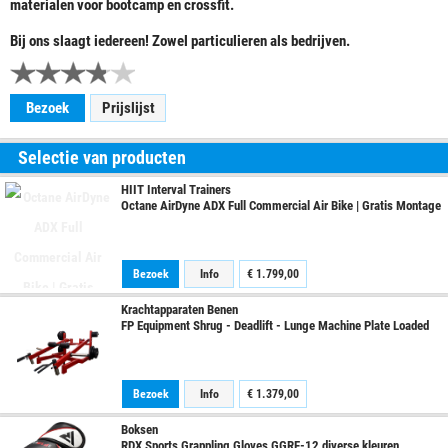
materialen voor bootcamp en crossfit.
Bij ons slaagt iedereen! Zowel particulieren als bedrijven.
Bezoek
Prijslijst
Selectie van producten
HIIT Interval Trainers
Octane AirDyne ADX Full Commercial Air Bike | Gratis Montage
Bezoek
Info
€ 1.799,00
Krachtapparaten Benen
FP Equipment Shrug - Deadlift - Lunge Machine Plate Loaded
Bezoek
Info
€ 1.379,00
Boksen
RDX Sports Grappling Gloves GGRF-12 diverse kleuren