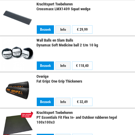
Krachtsport Toebehoren
Crossmaxx LMX1409 Squat wedge
Bezoek
Info
€ 29,99
Wall Balls en Slam Balls
Dynamax Soft Medicine ball 2 t/m 10 kg
Bezoek
Info
€ 118,40
Overige
Fat Gripz One Grip Thickeners
Bezoek
Info
€ 32,49
Krachtsport Toebehoren
PT Essentials Fit Flex In- and Outdoor rubberen tegel
100x100x3