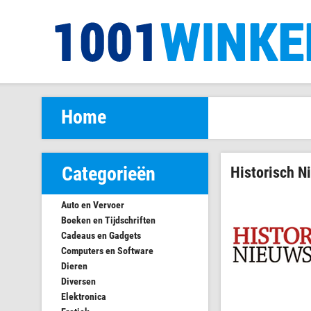
Home
Categorieën
Historisch N
Auto en Vervoer
Boeken en Tijdschriften
Cadeaus en Gadgets
Computers en Software
Dieren
Diversen
Elektronica