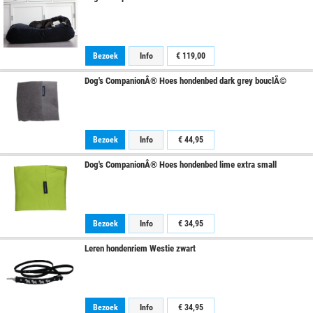
Bezoek
Info
€ 119,00
Dog's CompanionÂ® Hoes hondenbed dark grey bouclÃ©
Bezoek
Info
€ 44,95
Dog's CompanionÂ® Hoes hondenbed lime extra small
Bezoek
Info
€ 34,95
Leren hondenriem Westie zwart
Bezoek
Info
€ 34,95