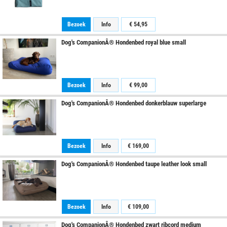
Bezoek
Info
€ 54,95
Dog's CompanionÂ® Hondenbed royal blue small
Bezoek
Info
€ 99,00
Dog's CompanionÂ® Hondenbed donkerblauw superlarge
Bezoek
Info
€ 169,00
Dog's CompanionÂ® Hondenbed taupe leather look small
Bezoek
Info
€ 109,00
Dog's CompanionÂ® Hondenbed zwart ribcord medium