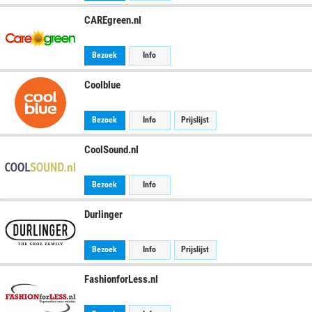
CAREgreen.nl
Bezoek
Info
Coolblue
Bezoek
Info
Prijslijst
CoolSound.nl
Bezoek
Info
Durlinger
Bezoek
Info
Prijslijst
FashionforLess.nl