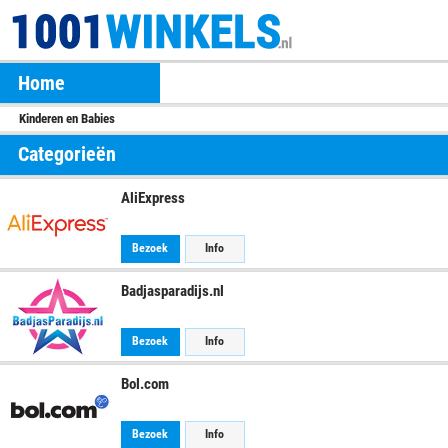
Home
Kinderen en Babies
Categorieën
AliExpress
Bezoek
Info
Badjasparadijs.nl
Bezoek
Info
Bol.com
Bezoek
Info