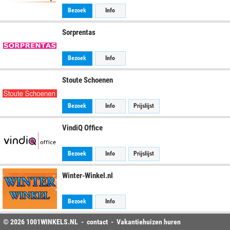
Bezoek
Info
Sorprentas
Bezoek
Info
Stoute Schoenen
Bezoek
Info
Prijslijst
VindiQ Office
Bezoek
Info
Prijslijst
Winter-Winkel.nl
Bezoek
Info
© 2026
1001WINKELS
.NL -
contact
-
Vakantiehuizen huren