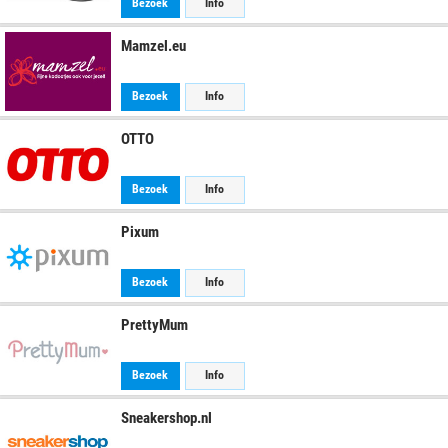
Bezoek
Info
Mamzel.eu
Bezoek
Info
OTTO
Bezoek
Info
Pixum
Bezoek
Info
PrettyMum
Bezoek
Info
Sneakershop.nl