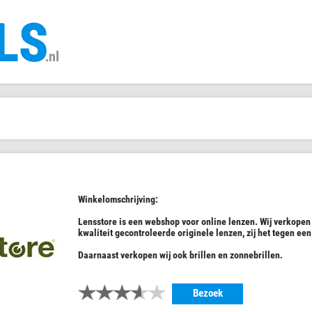
Winkelomschrijving:
Lensstore is een webshop voor online lenzen. Wij verkopen e
kwaliteit gecontroleerde originele lenzen, zij het tegen een
Daarnaast verkopen wij ook brillen en zonnebrillen.
Bezoek