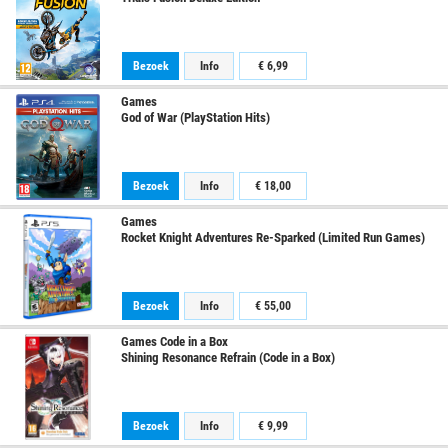
Bezoek
Info
€ 6,99
Games
God of War (PlayStation Hits)
Bezoek
Info
€ 18,00
Games
Rocket Knight Adventures Re-Sparked (Limited Run Games)
Bezoek
Info
€ 55,00
Games Code in a Box
Shining Resonance Refrain (Code in a Box)
Bezoek
Info
€ 9,99