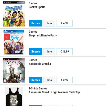
Games
Racket Sports
Bezoek
Info
€ 4,99
Games
Singstar Ultimate Party
Bezoek
Info
€ 16,99
Games
Assassin's Creed 3
Bezoek
Info
€ 2,99
T-Shirts Dames
Assassin's Creed - Logo Women's Tank Top