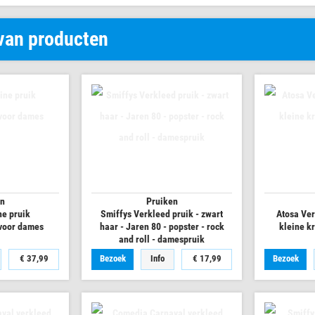
 van producten
en
Pruiken
ne pruik
Smiffys Verkleed pruik - zwart
Atosa Ver
voor dames
haar - Jaren 80 - popster - rock
kleine kr
and roll - damespruik
€ 37,99
Bezoek
Info
€ 17,99
Bezoek