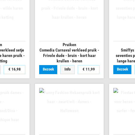
en
Pruiken
verkleed setje
Comedia Carnaval verkleed pruik -
Smiffys
e haren pruik -
Frivole dude - bruin - kort haar
seventies p
tting
krullen - heren
lange hare
€ 16,98
Bezoek
Info
€ 11,99
Bezoek