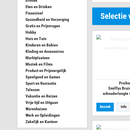
Erotiek
Eten en Drinken
Financieel
Selectie
Gezondheid en Verzorging
Gratis en Prijsvragen
Hobby
Huis en Tuin
Kinderen en Babies
Kleding en Accessoires
Marktplaatsen
Muziek en Films
Product en Prijsvergelijk
Speelgoed en Games
Pruik
Sport en Recreatie
Smiffys Brui
Telecom
schouderlengte 
Vakantie en Reizen
Vrije tijd en Uitgaan
Bezoek
Info
Warenhuizen
Werk en Opleidingen
Zakelijk en Kantoor