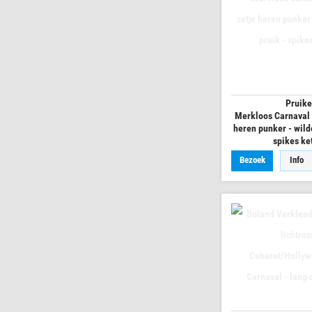
Pruik
Merkloos Carnaval 
heren punker - wild
spikes ke
Bezoek
Info