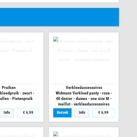
Pruiken
Verkleedaccessoires
kleedpruik - zwart -
Widmann Verkleed panty - roze -
ullen - Pietenpruik
40 denier - dames - one size M -
maillot - verkleedaccessoires
Info
€ 6,99
Bezoek
Info
€ 6,99