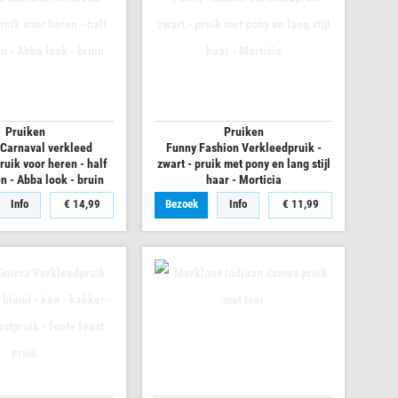
Pruiken
Pruiken
 Carnaval verkleed
Funny Fashion Verkleedpruik -
ruik voor heren - half
zwart - pruik met pony en lang stijl
n - Abba look - bruin
haar - Morticia
Info
€ 14,99
Bezoek
Info
€ 11,99