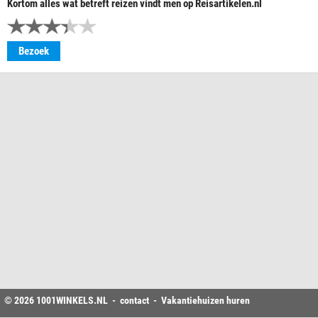
Kortom alles wat betreft reizen vindt men op Reisartikelen.nl
Bezoek
© 2026
1001WINKELS
.NL -
contact
-
Vakantiehuizen huren