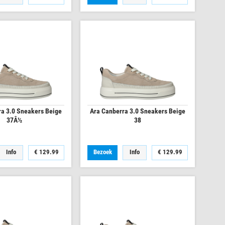
ra 3.0 Sneakers Beige
Ara Canberra 3.0 Sneakers Beige
37Â½
38
Info
€
129.99
Bezoek
Info
€
129.99