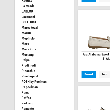
Kaotiko
La strada
LABLOU
Lazamani
LOFF 1881
Marco tozzi
Maruti
Mephisto
Mexx
Mexx Kids
Ara Alabama Sport 
Mustang
41Â½
Palpa
Piedi nudi
Pinocchio
Bezoek
Info
Pme legend
POSH by Poelman
Ps poelman
Puma
Raffas
Red rag
Remonte