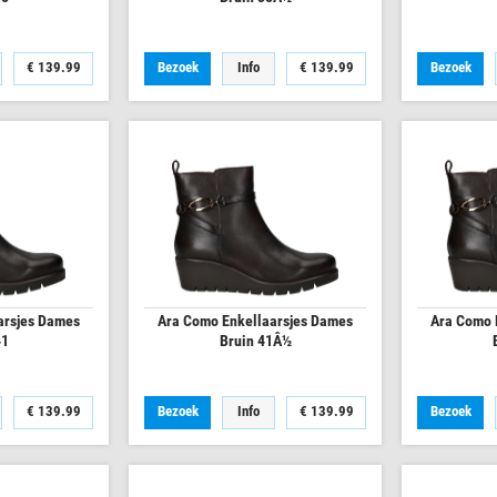
€
139.99
Bezoek
Info
€
139.99
Bezoek
arsjes Dames
Ara Como Enkellaarsjes Dames
Ara Como 
41
Bruin 41Â½
€
139.99
Bezoek
Info
€
139.99
Bezoek