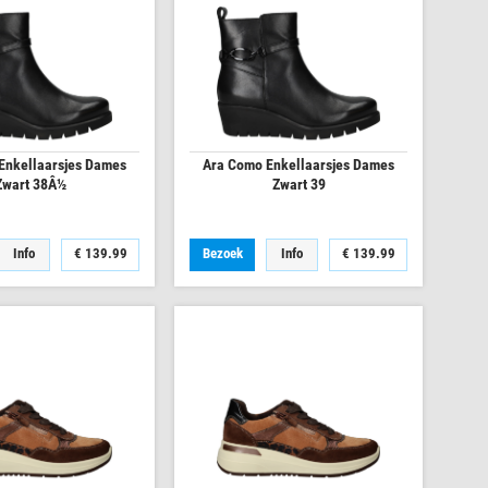
Enkellaarsjes Dames
Ara Como Enkellaarsjes Dames
Zwart 38Â½
Zwart 39
Info
€
139.99
Bezoek
Info
€
139.99