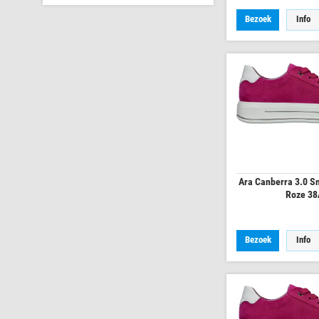
Bezoek
Info
Ara Canberra 3.0 S
Roze 3
Bezoek
Info