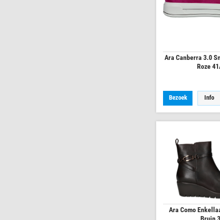
Ara Canberra 3.0 S
Roze 4
Bezoek
Info
Ara Como Enkella
Bruin 