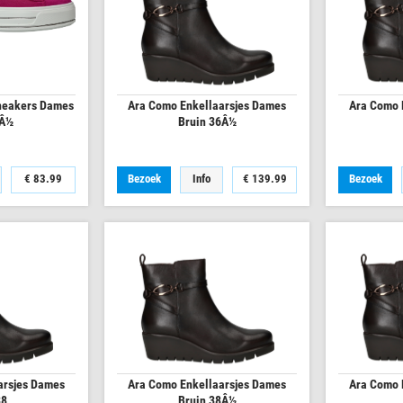
neakers Dames
Ara Como Enkellaarsjes Dames
Ara Como 
1Â½
Bruin 36Â½
€
83.99
Bezoek
Info
€
139.99
Bezoek
arsjes Dames
Ara Como Enkellaarsjes Dames
Ara Como 
38
Bruin 38Â½