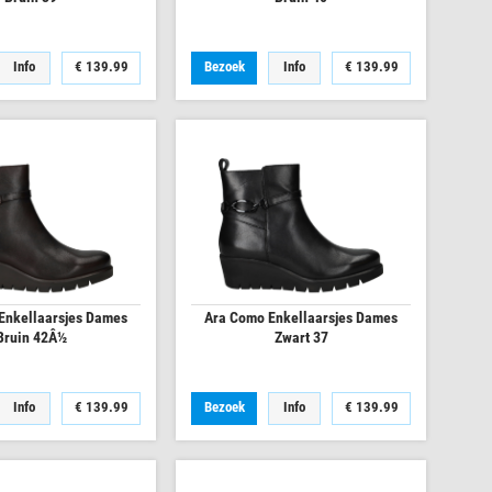
Info
€
139.99
Bezoek
Info
€
139.99
Enkellaarsjes Dames
Ara Como Enkellaarsjes Dames
Bruin 42Â½
Zwart 37
Info
€
139.99
Bezoek
Info
€
139.99