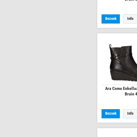
Bezoek
Info
Ara Como Enkella
Bruin 
Bezoek
Info