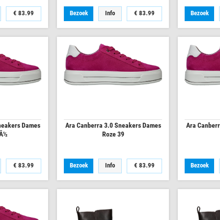
€
83.99
Bezoek
Info
€
83.99
Bezoek
neakers Dames
Ara Canberra 3.0 Sneakers Dames
Ara Canberr
8Â½
Roze 39
€
83.99
Bezoek
Info
€
83.99
Bezoek