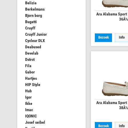
Belizia
Berkelmans
Ara Alabama Sport 
Bjorn borg
36Â½
Bugatti
Cruyff
Cruyff Junior
Bezoek
Info
Cycleur DLX
Deabused
Develab
Dstrct
Fila
Gabor
Hartjes
HIP Style
Hub
Igor
Ara Alabama Sport 
Ikke
38Â½
Imac
IQONIC
Josef seibel
Bezoek
Info