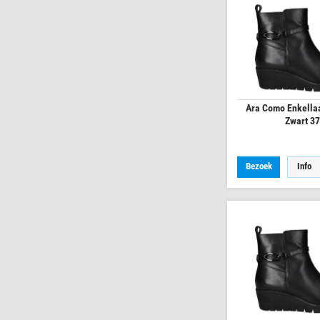
Ara Como Enkella
Zwart 3
Bezoek
Info