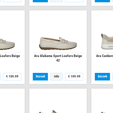
Loafers Beige
Ara Alabama Sport Loafers Beige
Ara Canber
42
€
109.99
Bezoek
Info
€
109.99
Bezoek