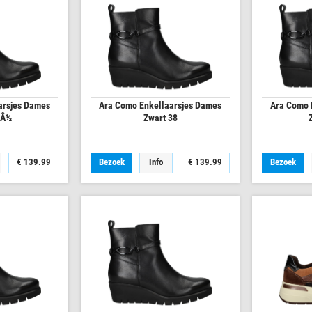
arsjes Dames
Ara Como Enkellaarsjes Dames
Ara Como 
7Â½
Zwart 38
€
139.99
Bezoek
Info
€
139.99
Bezoek