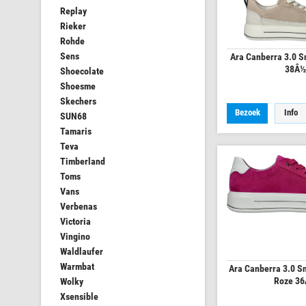
Replay
Rieker
Rohde
Sens
Ara Canberra 3.0 S
38Â½
Shoecolate
Shoesme
Skechers
Bezoek
Info
SUN68
Tamaris
Teva
Timberland
Toms
Vans
Verbenas
Victoria
Vingino
Waldlaufer
Warmbat
Ara Canberra 3.0 S
Roze 3
Wolky
Xsensible