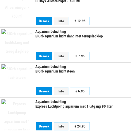
BIOnyx Allesreiniger - 750 ml
Bezoek
Info
€
12.95
Aquarium beluchting
BiOrb aquarium luchtslang met terugslagklep
Bezoek
Info
€
7.95
Aquarium beluchting
BiOrb aquarium luchtsteen
Bezoek
Info
€
6.95
Aquarium beluchting
Express Luchtpomp aquarium met 1 uitgang 90 liter
Bezoek
Info
€
24.95