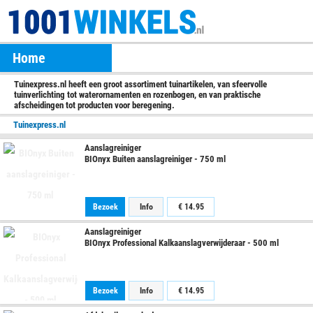
Home
Tuinexpress.nl heeft een groot assortiment tuinartikelen, van sfeervolle
tuinverlichting tot waterornamenten en rozenbogen, en van praktische
afscheidingen tot producten voor beregening.
Tuinexpress.nl
Aanslagreiniger
BIOnyx Buiten aanslagreiniger - 750 ml
Bezoek
Info
€
14.95
Aanslagreiniger
BIOnyx Professional Kalkaanslagverwijderaar - 500 ml
Bezoek
Info
€
14.95