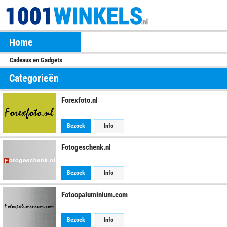
Home
Cadeaus en Gadgets
Categorieën
Forexfoto.nl
Bezoek
Info
Fotogeschenk.nl
Bezoek
Info
Fotoopaluminium.com
Bezoek
Info