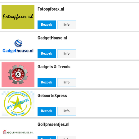
Fotoopforex.nl
Bezoek
Info
GadgetHouse.nl
Bezoek
Info
Gadgets & Trends
Bezoek
Info
GeboorteXpress
Bezoek
Info
Golfpresentjes.nl