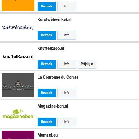
Bezoek
Info
Kerstwebwinkel.nl
Bezoek
Info
Knuffelkado.nl
Bezoek
Info
Prijslijst
La Couronne du Comte
Bezoek
Info
Magazine-bon.nl
Bezoek
Info
Mamzel.eu