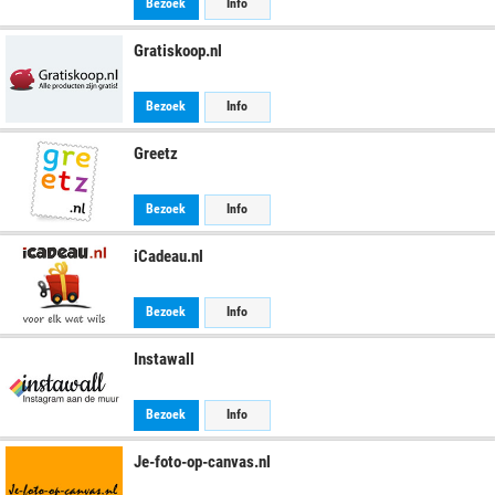
Bezoek
Info
Gratiskoop.nl
Bezoek
Info
Greetz
Bezoek
Info
iCadeau.nl
Bezoek
Info
Instawall
Bezoek
Info
Je-foto-op-canvas.nl