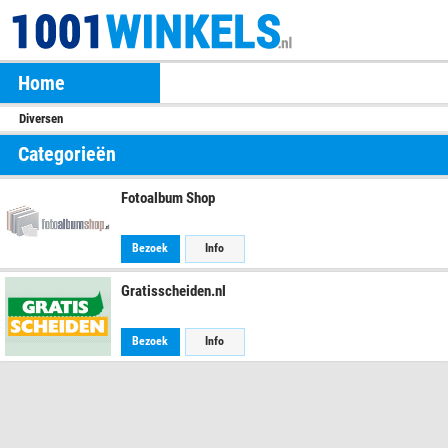
Home
Diversen
Categorieën
Fotoalbum Shop
Bezoek
Info
Gratisscheiden.nl
Bezoek
Info