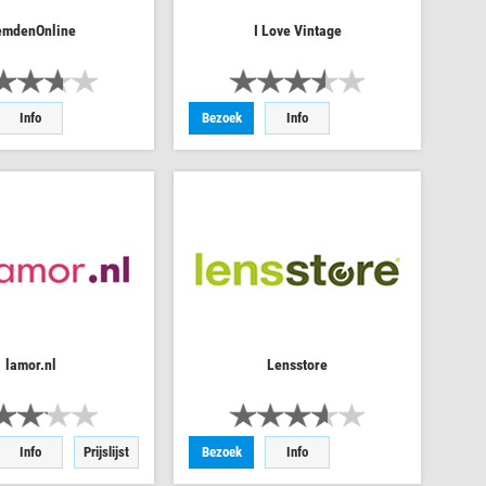
mdenOnline
I Love Vintage
Info
Bezoek
Info
lamor.nl
Lensstore
Info
Prijslijst
Bezoek
Info