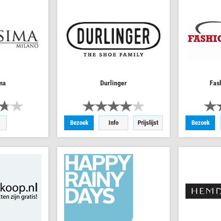
ma
Durlinger
Fas
Bezoek
Info
Prijslijst
Bezoek