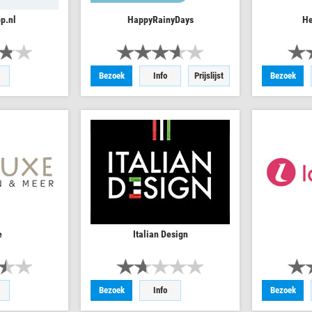
p.nl
HappyRainyDays
He
Bezoek
Info
Prijslijst
Bezoek
e
Italian Design
Bezoek
Info
Bezoek