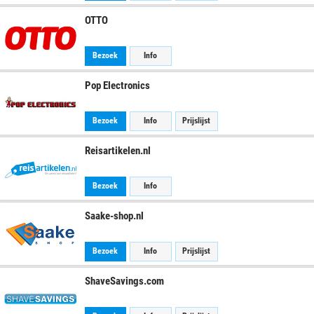
OTTO
Bezoek
Info
Pop Electronics
Bezoek
Info
Prijslijst
Reisartikelen.nl
Bezoek
Info
Saake-shop.nl
Bezoek
Info
Prijslijst
ShaveSavings.com