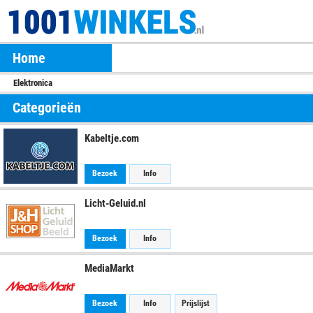
Home
Elektronica
Categorieën
Kabeltje.com
Bezoek
Info
Licht-Geluid.nl
Bezoek
Info
MediaMarkt
Bezoek
Info
Prijslijst