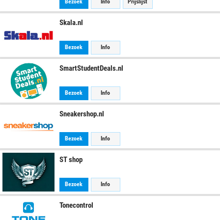
Bezoek
Info
Prijslijst
Skala.nl
Bezoek
Info
SmartStudentDeals.nl
Bezoek
Info
Sneakershop.nl
Bezoek
Info
ST shop
Bezoek
Info
Tonecontrol