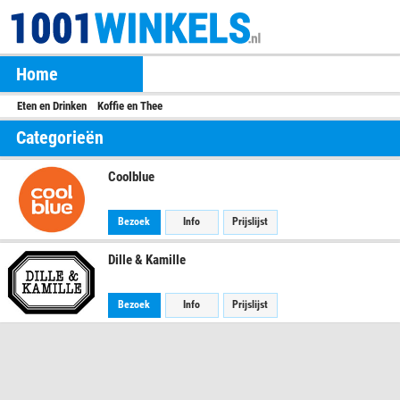
Home
Eten en Drinken
Koffie en Thee
Categorieën
Coolblue
Bezoek
Info
Prijslijst
Dille & Kamille
Bezoek
Info
Prijslijst