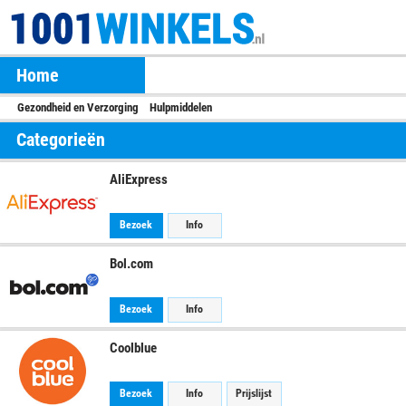
Home
Gezondheid en Verzorging
Hulpmiddelen
Categorieën
AliExpress
Bezoek
Info
Bol.com
Bezoek
Info
Coolblue
Bezoek
Info
Prijslijst