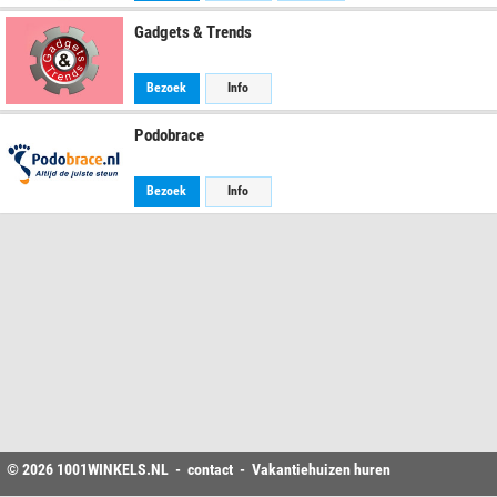
Gadgets & Trends
Bezoek
Info
Podobrace
Bezoek
Info
© 2026
1001WINKELS
.NL -
contact
-
Vakantiehuizen huren