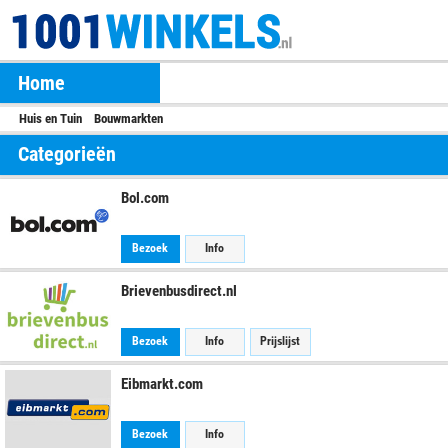
Home
Huis en Tuin
Bouwmarkten
Categorieën
Bol.com
Bezoek
Info
Brievenbusdirect.nl
Bezoek
Info
Prijslijst
Eibmarkt.com
Bezoek
Info