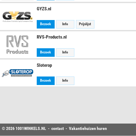
GYZS.nl
Bezoek
Info
Prijslijst
RVS-Products.nl
Bezoek
Info
Sloterop
Bezoek
Info
© 2026
1001WINKELS
.NL -
contact
-
Vakantiehuizen huren