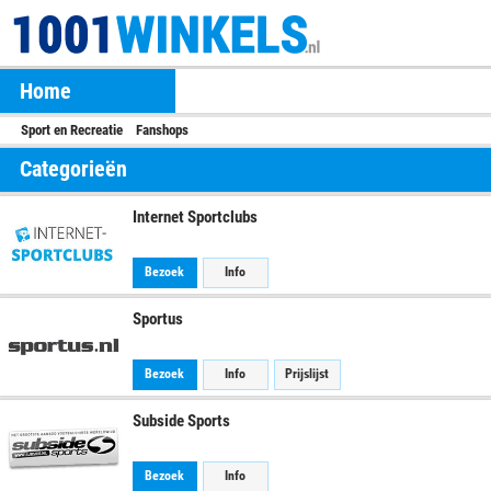
Home
Sport en Recreatie
Fanshops
Categorieën
Internet Sportclubs
Bezoek
Info
Sportus
Bezoek
Info
Prijslijst
Subside Sports
Bezoek
Info