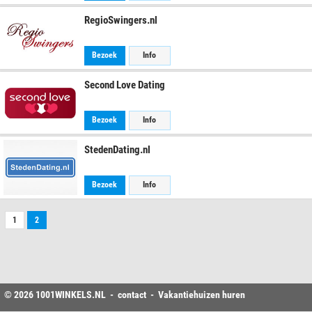
RegioSwingers.nl
Bezoek
Info
Second Love Dating
Bezoek
Info
StedenDating.nl
Bezoek
Info
1
2
© 2026
1001WINKELS
.NL -
contact
-
Vakantiehuizen huren