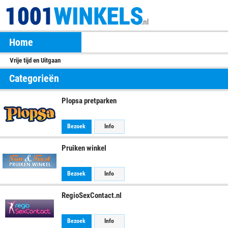
Home
Vrije tijd en Uitgaan
Categorieën
Plopsa pretparken
Bezoek
Info
Pruiken winkel
Bezoek
Info
RegioSexContact.nl
Bezoek
Info