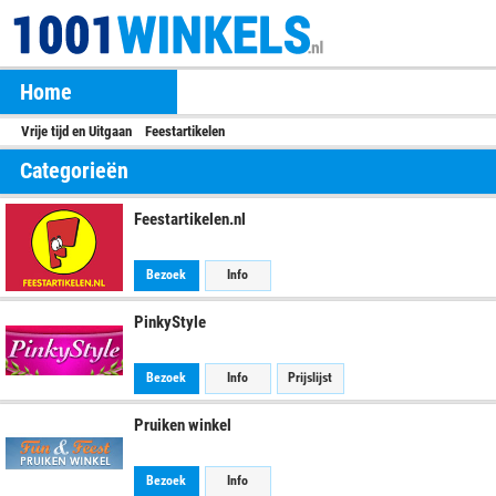
Home
Vrije tijd en Uitgaan
Feestartikelen
Categorieën
Feestartikelen.nl
Bezoek
Info
PinkyStyle
Bezoek
Info
Prijslijst
Pruiken winkel
Bezoek
Info