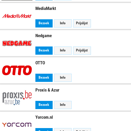
MediaMarkt
Bezoek
Info
Prijslijst
Nedgame
Bezoek
Info
Prijslijst
OTTO
Bezoek
Info
Proxis & Azur
Bezoek
Info
Yorcom.nl