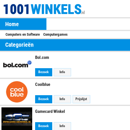
Home
Computers en Software
Computergames
Categorieën
Bol.com
Bezoek
Info
Coolblue
Bezoek
Info
Prijslijst
Gamecard Winkel
Bezoek
Info