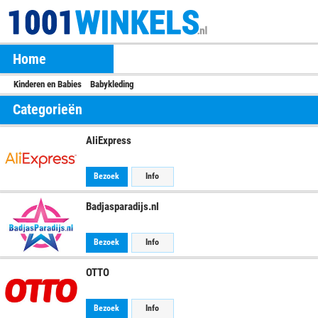
Home
Kinderen en Babies
Babykleding
Categorieën
AliExpress
Bezoek
Info
Badjasparadijs.nl
Bezoek
Info
OTTO
Bezoek
Info