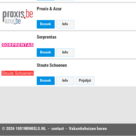
Proxis & Azur
Bezoek
Info
Sorprentas
Bezoek
Info
Stoute Schoenen
Bezoek
Info
Prijslijst
© 2026
1001WINKELS
.NL -
contact
-
Vakantiehuizen huren