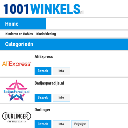
Home
Kinderen en Babies
Kinderkleding
Categorieën
AliExpress
Bezoek
Info
Badjasparadijs.nl
Bezoek
Info
Durlinger
Bezoek
Info
Prijslijst