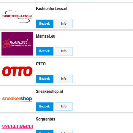
FashionforLess.nl
Bezoek
Info
Mamzel.eu
Bezoek
Info
OTTO
Bezoek
Info
Sneakershop.nl
Bezoek
Info
Sorprentas