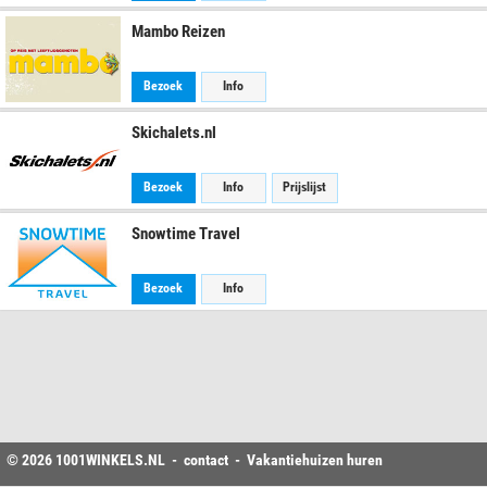
Mambo Reizen
Bezoek
Info
Skichalets.nl
Bezoek
Info
Prijslijst
Snowtime Travel
Bezoek
Info
© 2026
1001WINKELS
.NL -
contact
-
Vakantiehuizen huren