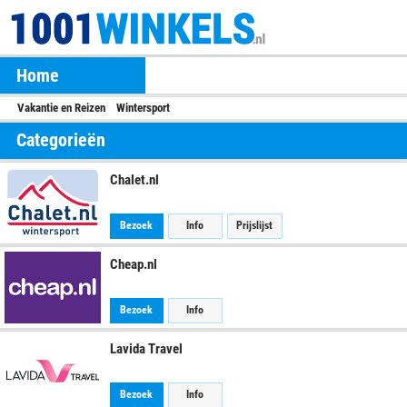
Home
Vakantie en Reizen
Wintersport
Categorieën
Chalet.nl
Bezoek
Info
Prijslijst
Cheap.nl
Bezoek
Info
Lavida Travel
Bezoek
Info